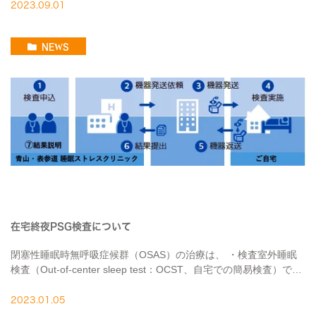
のでは、睡眠障害は大分類で７項目、詳 […]
2023.09.01
NEWS
在宅終夜PSG検査について
閉塞性睡眠時無呼吸症候群（OSAS）の治療は、 ・検査室外睡眠
検査（Out-of-center sleep test：OCST、自宅での簡易検査）で、
無呼吸低呼吸指数(AHI）が30回/時間以上 ・終夜PSG精密検査で、
[…]
2023.01.05