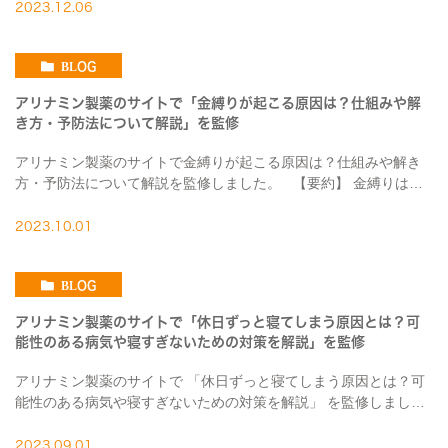
言った体内の異物から身を守る重要な働き […]
2023.12.06
BLOG
アリナミン製薬のサイトで「金縛りが起こる原因は？仕組みや解
き方・予防法について解説」を監修
アリナミン製薬のサイトで金縛りが起こる原因は？仕組みや解き
方・予防法について解説を監修しました。 【要約】 金縛りは医
学的に「睡眠麻痺」と呼ばれ、レム睡眠との関連があります。
ICSD-3（睡眠障害国際分類第 […]
2023.10.01
BLOG
アリナミン製薬のサイトで「休日ずっと寝てしまう原因とは？可
能性のある病気や寝すぎないための対策を解説」を監修
アリナミン製薬のサイトで 「休日ずっと寝てしまう原因とは？可
能性のある病気や寝すぎないための対策を解説」 を監修しまし
た。 【要約】 休日に朝起きられず、ずっと寝てしまう原因で一番
多いのは「睡眠不足」です。平日の睡眠不足 […]
2023.09.01