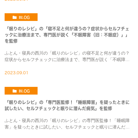
BLOG
「眠りのレシピ」の「寝不足と何が違うの？症状からセルフチェ
ックに治療法まで、専門医が説く「不眠障害（旧：不眠症）」」
を監修
ふとん・寝具の西川の「眠りのレシピ」の寝不足と何が違うの？
症状からセルフチェックに治療法まで、専門医が説く「不眠障害
（旧：不眠症）」を監修しました。 【要約】 「夜に疲労感や眠気
があり、ふとんやベッドに入って眠れる環境に […]
2023.09.01
BLOG
「眠りのレシピ」の「専門医監修！「睡眠障害」を疑ったときに
試したい、セルフチェックと眠りに潜んだ病気」を監修
ふとん・寝具の西川の「眠りのレシピ」の専門医監修！「睡眠障
害」を疑ったときに試したい、セルフチェックと眠りに潜んだ病
気を監修しました。 【要約】 睡眠障害国際分類第３版（ICSD-3)