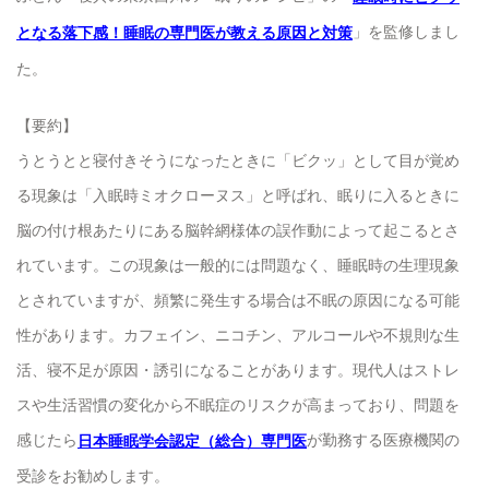
」を監修しまし
となる落下感！睡眠の専門医が教える原因と対策
た。
【要約】
うとうとと寝付きそうになったときに「ビクッ」として目が覚め
る現象は「入眠時ミオクローヌス」と呼ばれ、眠りに入るときに
脳の付け根あたりにある脳幹網様体の誤作動によって起こるとさ
れています。この現象は一般的には問題なく、睡眠時の生理現象
とされていますが、頻繁に発生する場合は不眠の原因になる可能
性があります。カフェイン、ニコチン、アルコールや不規則な生
活、寝不足が原因・誘引になることがあります。現代人はストレ
スや生活習慣の変化から不眠症のリスクが高まっており、問題を
感じたら
が勤務する医療機関の
日本睡眠学会認定（総合）専門医
受診をお勧めします。