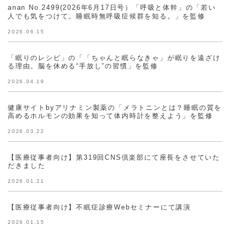
anan No.2499(2026年6月17日号）「呼吸と体幹」の「若い
人でも気をつけて。睡眠時無呼吸症候群を知る。」を監修
2026.06.15
「眠りのレシピ」の「「ちゃんと眠らなきゃ」が眠りを遠ざけ
る理由。脳を休める“手放し”の習慣」を監修
2026.04.19
健康サイトbyアリナミン製薬の「メラトニンとは？睡眠の質を
高めるホルモンの効果を知って体内時計を整えよう」を監修
2026.03.22
【医療従事者向け】第319回CNS倶楽部にて座長をさせていた
だきました
2026.01.21
【医療従事者向け】不眠症診療Webセミナーにて講演
2026.01.15