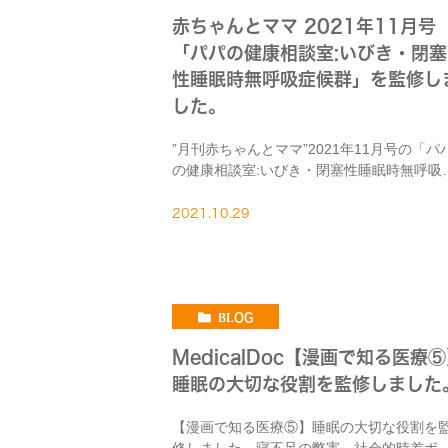
赤ちゃんとママ 2021年11月号
「パパの健康相談室:いびき・閉塞
性睡眠時無呼吸症候群」を監修し
した。
”月刊赤ちゃんとママ”2021年11月号の「パ
の健康相談室:いびき・閉塞性睡眠時無呼吸
候群」(p.30)を監修しました。肥満体型で
ても小顔もいびき・閉塞性睡眠時無呼吸症
2021.10.29
群の原因になることなどを紹介しています
BLOG
MedicalDoc【漫画で知る医療
睡眠の大切な役割を監修しました
【漫画で知る医療⑤】睡眠の大切な役割を