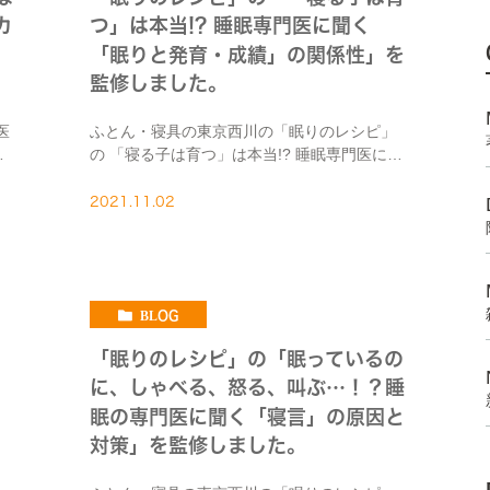
カ
つ」は本当!? 睡眠専門医に聞く
「眠りと発育・成績」の関係性」を
監修しました。
医
ふとん・寝具の東京西川の「眠りのレシピ」
の 「寝る子は育つ」は本当!? 睡眠専門医に聞
ドク
く「眠りと発育・成績」の関係性 を監修しま
した。睡眠と成長ホルモンの関係、寝不足が
2021.11.02
、
学習効率を下げてしまうことなどについて説
明しています […]
BLOG
「眠りのレシピ」の「眠っているの
に、しゃべる、怒る、叫ぶ…！？睡
眠の専門医に聞く「寝言」の原因と
対策」を監修しました。