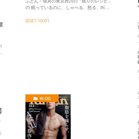
ふとん・寝具の東京西川の「眠りのレシピ」
の 眠っているのに、しゃべる、怒る、叫
ぶ…！？睡眠の専門医に聞く「寝言」の原因
と対策を監修しました。 寝ぼけ症状に関連し
2021.10.01
ま
た病気として、 NREM（ノンレム）睡眠時随
伴 […]
パ
症
なく
候
。
BLOG
⑤】
。
監