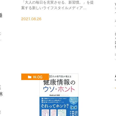
「大人の毎日を充実させる、新習慣。」を提
案する新しいライフスタイルメディア
『READY』にて、”睡眠不足でコロナ重症化率
睡
が高まる…!? 医師が「絶対しない睡眠習慣”を
2021.08.26
監修しました。 睡眠不足でコロナ重症化率が
高まる…!? […]
大
眠
ケ
BLOG
医
休
提