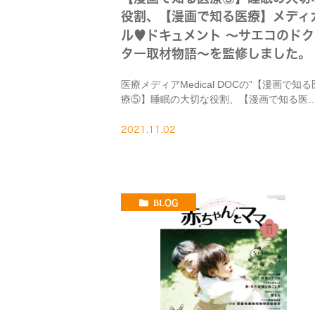
役割、【漫画で知る医療】メディ
ル♥ドキュメント ～サエコのドク
ター取材物語～を監修しました。
医療メディアMedical DOCの”【漫画で知る
療⑤】睡眠の大切な役割、【漫画で知る医
療】メディカル♥ドキュメント ～サエコの
ター取材物語～”を監修しました。 睡眠の役
2021.11.02
割、睡眠不足や寝溜め・夜ふかしの悪影響
社会 […]
BLOG