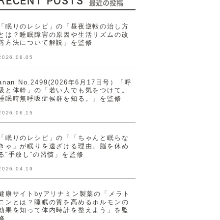
RECENT POSTS
最近の投稿
「眠りのレシピ」の「昼夜逆転の治し方
とは？睡眠障害の原因や生活リズムの改
善方法について解説」を監修
2026.08.05
anan No.2499(2026年6月17日号）「呼
吸と体幹」の「若い人でも気をつけて。
睡眠時無呼吸症候群を知る。」を監修
2026.06.15
「眠りのレシピ」の「「ちゃんと眠らな
きゃ」が眠りを遠ざける理由。脳を休め
る“手放し”の習慣」を監修
2026.04.19
健康サイトbyアリナミン製薬の「メラト
ニンとは？睡眠の質を高めるホルモンの
効果を知って体内時計を整えよう」を監
修