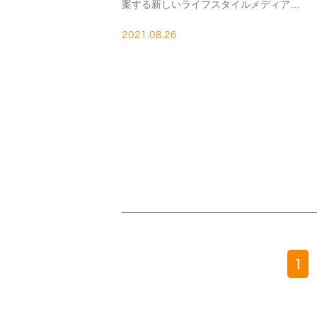
案する新しいライフスタイルメディア
『READY』にて、”“6時間未満の睡眠”は危
険…!? 医師が教える“睡眠負債”の対処法「
2021.08.26
は…」”を監修しました。 “6時間未満の睡
眠”は危険 […]
1