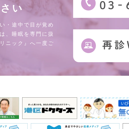
ださい
い・途中で目が覚め
は、睡眠を専門に扱
リニック』へ一度ご