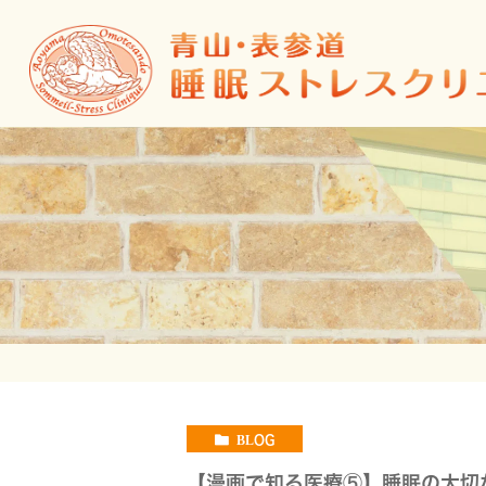
BLOG
【漫画で知る医療⑤】睡眠の大切