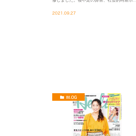
修しました。寝不足の弊害、社会的時差ボ
についても紹介しています。
https://medicaldoc.jp/manga_story/ep005/
2021.09.27
BLOG