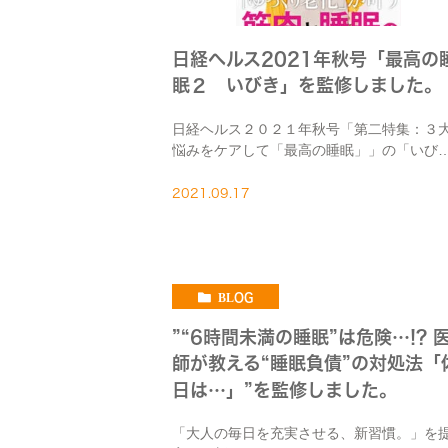
日経ヘルス2021年秋号「最高の
眠２ いびき」を監修しました。
日経ヘルス２０２１年秋号「第二特集：３
悩みをケアして「最高の睡眠」」の「いび
き」(p.80-83)を監修しました。いびき・睡
時無呼吸と更年期の関係、治療法・セルフ
2021.09.17
アについて紹介しています。
BLOG
”“6時間未満の睡眠”は危険…!? 
師が教える“睡眠負債”の対処法「
日は…」”を監修しました。
「大人の毎日を充実させる、新習慣。」を