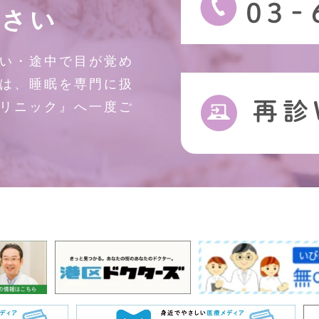
ださい
い・途中で目が覚め
は、睡眠を専門に扱
リニック』へ一度ご