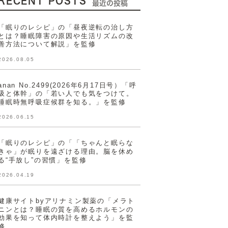
RECENT POSTS
最近の投稿
「眠りのレシピ」の「昼夜逆転の治し方
とは？睡眠障害の原因や生活リズムの改
善方法について解説」を監修
2026.08.05
anan No.2499(2026年6月17日号）「呼
吸と体幹」の「若い人でも気をつけて。
睡眠時無呼吸症候群を知る。」を監修
2026.06.15
「眠りのレシピ」の「「ちゃんと眠らな
きゃ」が眠りを遠ざける理由。脳を休め
る“手放し”の習慣」を監修
2026.04.19
健康サイトbyアリナミン製薬の「メラト
ニンとは？睡眠の質を高めるホルモンの
効果を知って体内時計を整えよう」を監
修