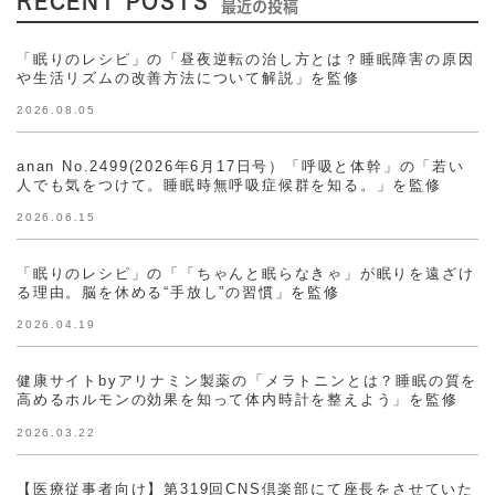
RECENT POSTS
最近の投稿
「眠りのレシピ」の「昼夜逆転の治し方とは？睡眠障害の原因
や生活リズムの改善方法について解説」を監修
2026.08.05
anan No.2499(2026年6月17日号）「呼吸と体幹」の「若い
人でも気をつけて。睡眠時無呼吸症候群を知る。」を監修
2026.06.15
「眠りのレシピ」の「「ちゃんと眠らなきゃ」が眠りを遠ざけ
る理由。脳を休める“手放し”の習慣」を監修
2026.04.19
健康サイトbyアリナミン製薬の「メラトニンとは？睡眠の質を
高めるホルモンの効果を知って体内時計を整えよう」を監修
2026.03.22
【医療従事者向け】第319回CNS倶楽部にて座長をさせていた