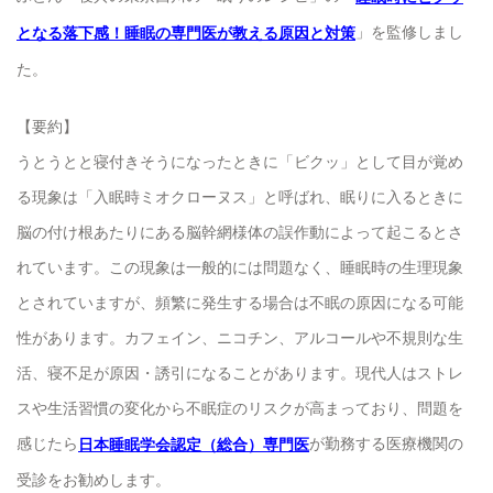
」を監修しまし
となる落下感！睡眠の専門医が教える原因と対策
た。
【要約】
うとうとと寝付きそうになったときに「ビクッ」として目が覚め
る現象は「入眠時ミオクローヌス」と呼ばれ、眠りに入るときに
脳の付け根あたりにある脳幹網様体の誤作動によって起こるとさ
れています。この現象は一般的には問題なく、睡眠時の生理現象
とされていますが、頻繁に発生する場合は不眠の原因になる可能
性があります。カフェイン、ニコチン、アルコールや不規則な生
活、寝不足が原因・誘引になることがあります。現代人はストレ
スや生活習慣の変化から不眠症のリスクが高まっており、問題を
感じたら
が勤務する医療機関の
日本睡眠学会認定（総合）専門医
受診をお勧めします。